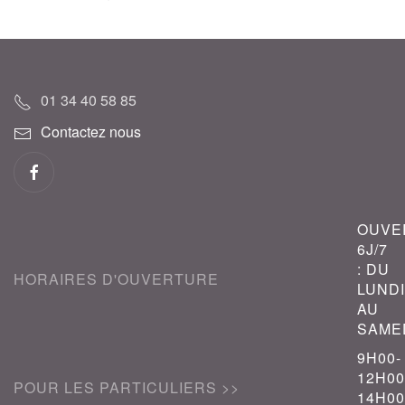
01 34 40 58 85
Contactez nous
OUVE
6J/7
: DU
HORAIRES D'OUVERTURE
LUNDI
AU
SAME
9H00-
12H00
POUR LES PARTICULIERS >>
14H00